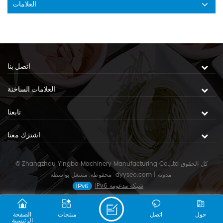
العلامات
اتصل بنا
العلامات الساخنة
تابعنا
اشترك معنا
© Zhangzhou Yingbo Machinery Manufacturing Co.,Ltd كل الحقوق
مدونة
|
dyyseo.com
محفوظة. مشغل بواسطة
IPv6 شبكة مدعومة
حول
اتصل
منتجات
الصفحة
الرئيسية